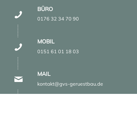
BÜRO
0176 32 34 70 90
MOBIL
0151 61 01 18 03
MAIL
kontakt@gvs-geruestbau.de
INSTAGRAM
gvsundsoehne